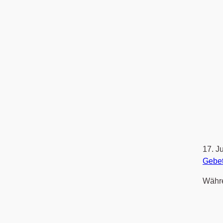
17. J
Gebe
Währe