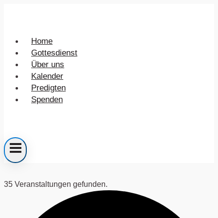
Zum
Inhalt
springen
Home
Gottesdienst
Über uns
Kalender
Predigten
Spenden
35 Veranstaltungen gefunden.