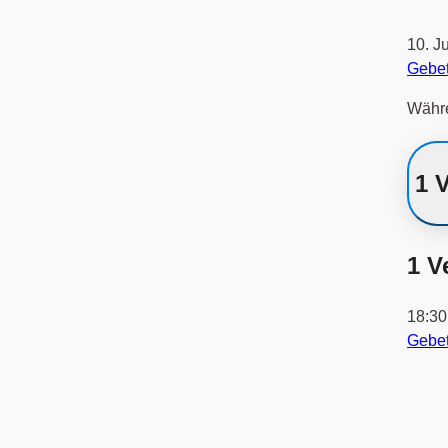
10. J
Gebe
Währe
1 
1 V
18:3
Gebe