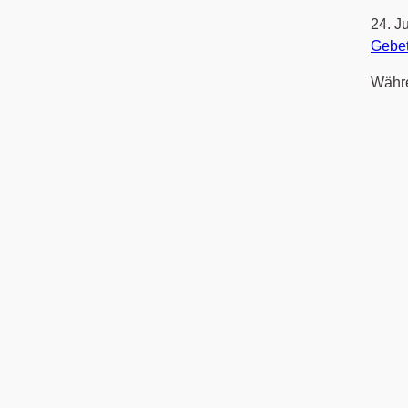
24. J
Gebe
Währe