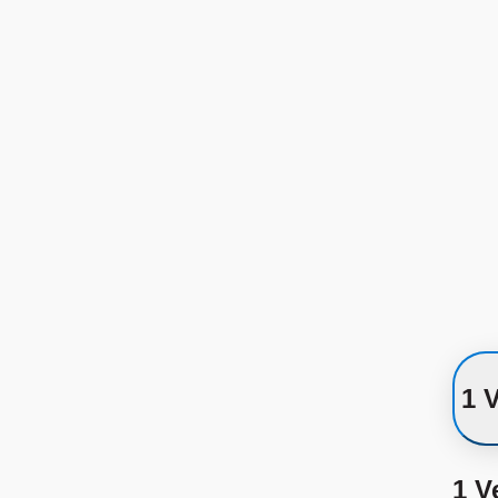
1 
1 V